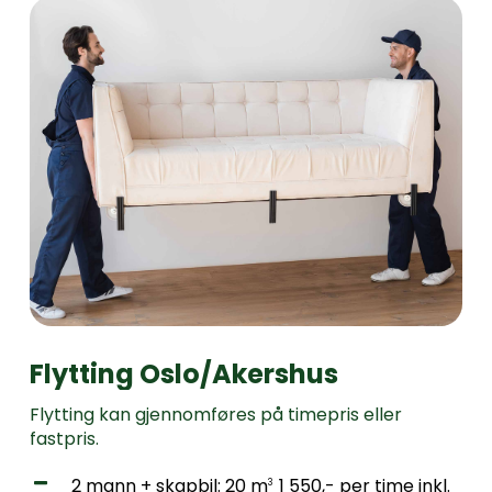
Flytting
Oslo/Akershus
Flytting
kan
gjennomføres
på
timepris
eller
fastpris.
2 mann + skapbil: 20 m
1 550,- per time inkl.
3