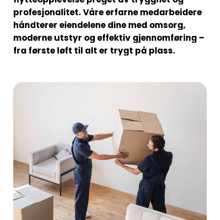
profesjonalitet.
Våre
erfarne
medarbeidere
håndterer
eiendelene
dine
med
omsorg,
moderne
utstyr
og
effektiv
gjennomføring
–
fra
første
løft
til
alt
er
trygt
på
plass.