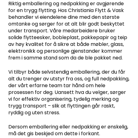
Riktig emballering og nedpakking er avgjørende
for en trygg flytting. Hos Christiania Flytt & Vask
behandler vi eiendelene dine med den største
omtanke og sørger for at alt blir godt beskyttet
under transport. Våre medarbeidere bruker
solide flytteesker, bobleplast, pakkepapir og teip
av høy kvalitet for å sikre at både møbler, glass,
elektronikk og personlige gjenstander kommer
frem i samme stand som da de ble pakket ned.
Vi tilbyr både selvstendig emballering, der du får
alt du trenger av utstyr fra oss, og full nedpakking,
der vårt erfarne team tar hånd om hele
prosessen for deg. Uansett hva du velger, sørger
vi for effektiv organisering, tydelig merking og
trygg transport – slik at flyttingen går raskt,
ryddig og uten stress.
Dersom emballering eller nedpakking er ønskelig,
må det gis beskjed om dette i forkant.