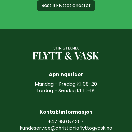
B
e
s
t
i
l
l
F
l
y
t
t
e
t
j
e
n
e
s
t
e
r
Å
p
n
i
n
g
s
t
i
d
e
r
Mandag – Fredag Kl. 08-20
Lørdag – Søndag Kl. 10-18
K
o
n
t
a
k
t
i
n
f
o
r
m
a
s
j
o
n
+47 980 87 357
kundeservice@christianiaflyttogvask.no