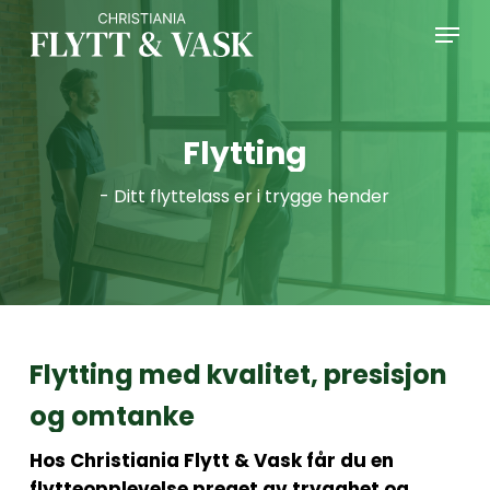
Skip
Menu
to
main
Close
content
Menu
Flytting
-
Ditt
flyttelass
er
i
trygge
hender
Flytting
med
kvalitet,
presisjon
og
omtanke
Hos
Christiania
Flytt
&
Vask
får
du
en
flytteopplevelse
preget
av
trygghet
og