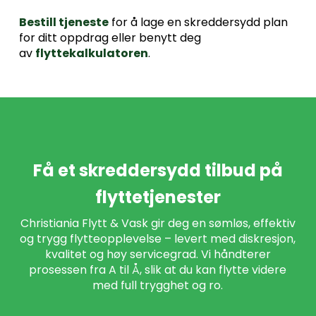
Bestill tjeneste
for å lage en skreddersydd plan
for ditt oppdrag eller benytt deg
av
flyttekalkulatoren
.
Få
et
skreddersydd
tilbud
på
flyttetjenester
Christiania
Flytt
&
Vask
gir
deg
en
sømløs,
effektiv
og
trygg
flytteopplevelse
–
levert
med
diskresjon,
kvalitet
og
høy
servicegrad.
Vi
håndterer
prosessen
fra
A
til
Å,
slik
at
du
kan
flytte
videre
med
full
trygghet
og
ro.