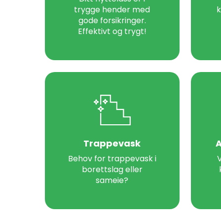
trygge hender med
k
gode forsikringer.
Effektivt og trygt!
Trappevask
A
Behov for trappevask i
V
borettslag eller
sameie?