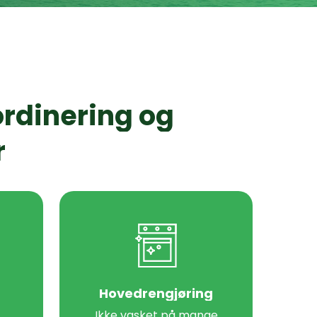
rdinering
og
r
Hovedrengjøring
Ikke vasket på mange