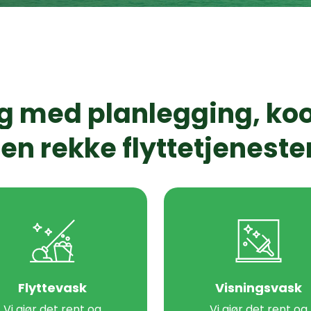
ng
med
planlegging,
koo
en
rekke
flyttetjeneste
Flyttevask
Visningsvask
Vi gjør det rent og
Vi gjør det rent og