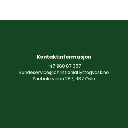
K
o
n
t
a
k
t
i
n
f
o
r
m
a
s
j
o
n
+47 980 87 357
kundeservice@christianiaflyttogvask.no
Enebakkveien 287, 1187 Oslo