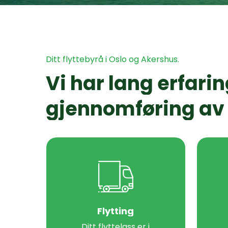
Ditt
flyttebyrå
i
Oslo
og
Akershus.
Vi
har
lang
erfari
gjennomføring
av
Flytting
Ditt flyttelass er i