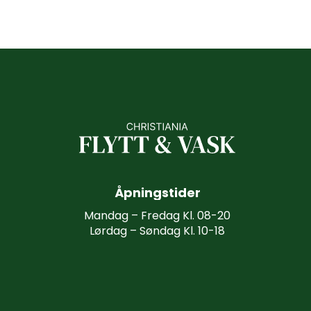
Å
p
n
i
n
g
s
t
i
d
e
r
Mandag – Fredag Kl. 08-20
Lørdag – Søndag Kl. 10-18