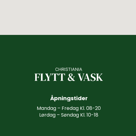
Å
p
n
i
n
g
s
t
i
d
e
r
Mandag – Fredag Kl. 08-20
Lørdag – Søndag Kl. 10-18