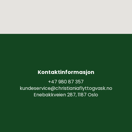
K
o
n
t
a
k
t
i
n
f
o
r
m
a
s
j
o
n
+47 980 87 357
kundeservice@christianiaflyttogvask.no
Enebakkveien 287, 1187 Oslo