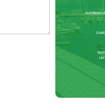
kundeservi
Eneb
Man
Lør